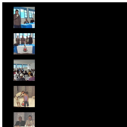
Foto 1 Palestra no ISEPAM sobre "Nova Lei de Estágio"
Foto 2 Mesa Principal Drs. Rubens Neto, Reynaldo Tav
Foto 3 Palestra no ISEPAM
Foto 4