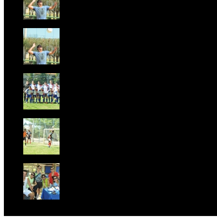
Foto 10
Foto 11
Foto 12
Foto 13 Futebol soçaite no SESC Mineiro em Grussaí
Foto 14