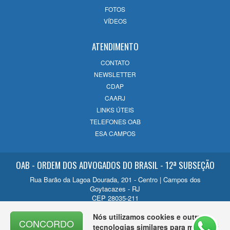
FOTOS
VÍDEOS
ATENDIMENTO
CONTATO
NEWSLETTER
CDAP
CAARJ
LINKS ÚTEIS
TELEFONES OAB
ESA CAMPOS
OAB - ORDEM DOS ADVOGADOS DO BRASIL - 12ª SUBSEÇÃO
Rua Barão da Lagoa Dourada, 201 - Centro | Campos dos
Goytacazes - RJ
CEP 28035-211
Contato
Nós utilizamos cookies e outras
CONCORDO
(22) 2726-1200
tecnologias similares para melhorar