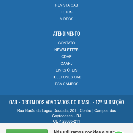
de História, evolução e compromisso com
REVISTA OAB
o futuro
FOTOS
14/07/2026
VÍDEOS
ATENDIMENTO
CONTATO
NEWSLETTER
CDAP
CAARJ
LINKS ÚTEIS
TELEFONES OAB
ESA CAMPOS
OAB - ORDEM DOS ADVOGADOS DO BRASIL - 12ª SUBSEÇÃO
Rua Barão da Lagoa Dourada, 201 - Centro | Campos dos
Goytacazes - RJ
CEP 28035-211
Contato
Nós utilizamos cookies e outras