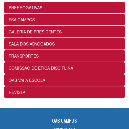
Masterclass sobre Crimes Eleitorais na
Prática
PRERROGATIVAS
24/07/2026
ESA CAMPOS
12ª Subseção e ESA alinham projetos e
GALERIA DE PRESIDENTES
ações voltados ao fortalecimento dos
futuros advogados
SALA DOS ADVOGADOS
24/07/2026
TRANSPORTES
OABRJ disponibiliza repositório de
COMISSÃO DE ÉTICA DISCIPLINA
manuais e cartilhas digitais para apoiar
a advocacia fluminense
OAB VAI À ESCOLA
22/07/2026
REVISTA
Sancionada lei que reconhece
expressamente a natureza alimentar dos
honorários contratuais no Estatuto da
OAB
OAB CAMPOS
22/07/2026