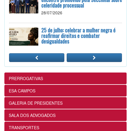
celeridade processual
28/07/2026
25 de julho: celebrar a mulher negra é
reafirmar direitos e combater
desigualdades
24/07/2026
12ª Subseção e ESA realizam
Masterclass sobre Crimes Eleitorais na
Prática
PRERROGATIVAS
24/07/2026
ESA CAMPOS
12ª Subseção e ESA alinham projetos e
GALERIA DE PRESIDENTES
ações voltados ao fortalecimento dos
futuros advogados
SALA DOS ADVOGADOS
24/07/2026
TRANSPORTES