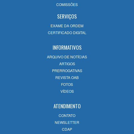
Violência Doméstica com auditório
COMISSÕES
lotado em Campos
22/07/2026
SERVIÇOS
EXAME DA ORDEM
12ª Subseção da OAB/RJ emite Nota de
CERTIFICADO DIGITAL
Pesar pelo falecimento da advogada
Bárbara Damião Costa em Campos
INFORMATIVOS
22/07/2026
ARQUIVO DE NOTÍCIAS
ARTIGOS
OAB Campos 60 Anos: Uma celebração
PRERROGATIVAS
de História, evolução e compromisso com
REVISTA OAB
o futuro
FOTOS
14/07/2026
VÍDEOS
ATENDIMENTO
CONTATO
NEWSLETTER
CDAP