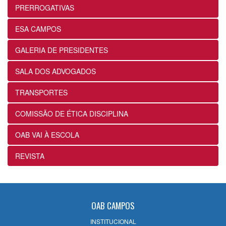
Prática
PRERROGATIVAS
24/07/2026
ESA CAMPOS
12ª Subseção e ESA alinham projetos e
GALERIA DE PRESIDENTES
ações voltados ao fortalecimento dos
futuros advogados
SALA DOS ADVOGADOS
24/07/2026
TRANSPORTES
OABRJ disponibiliza repositório de
COMISSÃO DE ÉTICA DISCIPLINA
manuais e cartilhas digitais para apoiar
a advocacia fluminense
OAB VAI À ESCOLA
22/07/2026
REVISTA
Sancionada lei que reconhece
expressamente a natureza alimentar dos
honorários contratuais no Estatuto da
OAB
OAB CAMPOS
22/07/2026
INSTITUCIONAL