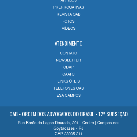
OAB Campos 60 Anos: Uma celebração
PRERROGATIVAS
de História, evolução e compromisso com
REVISTA OAB
o futuro
FOTOS
14/07/2026
VÍDEOS
ATENDIMENTO
CONTATO
NEWSLETTER
CDAP
CAARJ
LINKS ÚTEIS
TELEFONES OAB
ESA CAMPOS
OAB - ORDEM DOS ADVOGADOS DO BRASIL - 12ª SUBSEÇÃO
Rua Barão da Lagoa Dourada, 201 - Centro | Campos dos
Goytacazes - RJ
CEP 28035-211