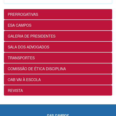
12ª Subseção e ESA realizam
Masterclass sobre Crimes Eleitorais na
Prática
PRERROGATIVAS
24/07/2026
ESA CAMPOS
12ª Subseção e ESA alinham projetos e
GALERIA DE PRESIDENTES
ações voltados ao fortalecimento dos
futuros advogados
SALA DOS ADVOGADOS
24/07/2026
TRANSPORTES
OABRJ disponibiliza repositório de
COMISSÃO DE ÉTICA DISCIPLINA
manuais e cartilhas digitais para apoiar
a advocacia fluminense
OAB VAI À ESCOLA
22/07/2026
REVISTA
Sancionada lei que reconhece
expressamente a natureza alimentar dos
honorários contratuais no Estatuto da
OAB
OAB CAMPOS