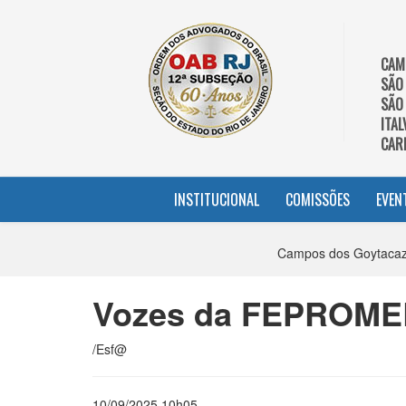
CAM
SÃO
SÃO
ITAL
CAR
INSTITUCIONAL
COMISSÕES
EVEN
Campos dos Goytacaze
Vozes da FEPROMER
/Esf@
10/09/2025 10h05