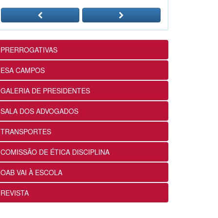
24/07/2026
12ª Subseção e ESA realizam
Masterclass sobre Crimes
Eleitorais na Prática
PRERROGATIVAS
24/07/2026
ESA CAMPOS
12ª Subseção e ESA alinham
GALERIA DE PRESIDENTES
projetos e ações voltados ao
fortalecimento dos futuros
SALA DOS ADVOGADOS
advogados
24/07/2026
TRANSPORTES
COMISSÃO DE ÉTICA DISCIPLINA
OABRJ disponibiliza repositório
de manuais e cartilhas digitais
OAB VAI À ESCOLA
para apoiar a advocacia
fluminense
REVISTA
22/07/2026