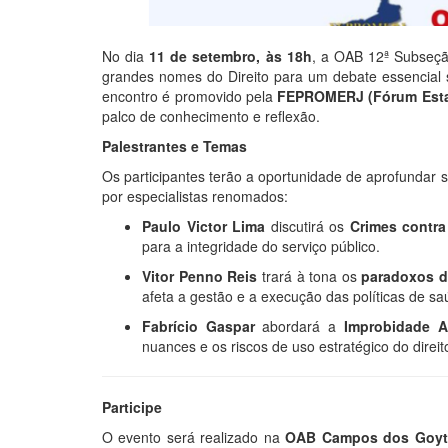
No dia
11 de setembro, às 18h
, a OAB 12ª Subseção
grandes nomes do Direito para um debate essencial s
encontro é promovido pela
FEPROMERJ (Fórum Estad
palco de conhecimento e reflexão.
Palestrantes e Temas
Os participantes terão a oportunidade de aprofundar
por especialistas renomados:
Paulo Victor Lima
discutirá os
Crimes contra
para a integridade do serviço público.
Vitor Penno Reis
trará à tona os
paradoxos da
afeta a gestão e a execução das políticas de sa
Fabrício Gaspar
abordará a
Improbidade A
nuances e os riscos de uso estratégico do direit
Participe
O evento será realizado na
OAB Campos dos Goyt