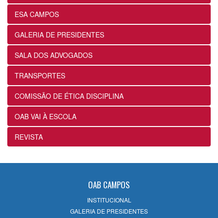
24/07/2026
ESA CAMPOS
12ª Subseção e ESA alinham projetos e
GALERIA DE PRESIDENTES
ações voltados ao fortalecimento dos
futuros advogados
SALA DOS ADVOGADOS
24/07/2026
TRANSPORTES
OABRJ disponibiliza repositório de
COMISSÃO DE ÉTICA DISCIPLINA
manuais e cartilhas digitais para apoiar
a advocacia fluminense
OAB VAI À ESCOLA
22/07/2026
REVISTA
Sancionada lei que reconhece
expressamente a natureza alimentar dos
honorários contratuais no Estatuto da
OAB
OAB CAMPOS
22/07/2026
INSTITUCIONAL
GALERIA DE PRESIDENTES