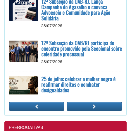
12ª Subseção da OAB-RJ. Lança
Campanha do Agasalho e convoca
Advocacia e Comunidade para Ação
Solidária
28/07/2026
12ª Subseção da OAB/RJ participa de
encontro promovido pela Seccional sobre
celeridade processual
28/07/2026
25 de julho: celebrar a mulher negra é
reafirmar direitos e combater
desigualdades
24/07/2026
12ª Subseção e ESA realizam
Masterclass sobre Crimes Eleitorais na
Prática
PRERROGATIVAS