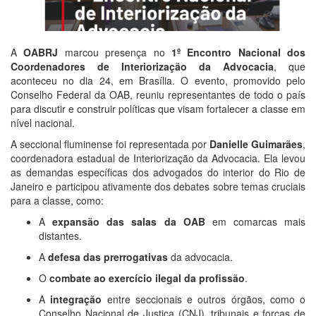
A
OABRJ
marcou presença no
1º Encontro Nacional dos
Coordenadores de Interiorização da Advocacia
, que
aconteceu no dia 24, em Brasília. O evento, promovido pelo
Conselho Federal da OAB, reuniu representantes de todo o país
para discutir e construir políticas que visam fortalecer a classe em
nível nacional.
A seccional fluminense foi representada por
Danielle Guimarães
,
coordenadora estadual de Interiorização da Advocacia. Ela levou
as demandas específicas dos advogados do interior do Rio de
Janeiro e participou ativamente dos debates sobre temas cruciais
para a classe, como:
A
expansão das salas da OAB
em comarcas mais
distantes.
A
defesa das prerrogativas
da advocacia.
O
combate ao exercício ilegal da profissão
.
A
integração
entre seccionais e outros órgãos, como o
Conselho Nacional de Justiça (CNJ), tribunais e forças de