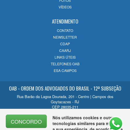
FOTOS
14/07/2026
VÍDEOS
ATENDIMENTO
CONTATO
NEWSLETTER
CDAP
CAARJ
LINKS ÚTEIS
TELEFONES OAB
ESA CAMPOS
OAB - ORDEM DOS ADVOGADOS DO BRASIL - 12ª SUBSEÇÃO
Rua Barão da Lagoa Dourada, 201 - Centro | Campos dos
Goytacazes - RJ
CEP 28035-211
Contato
Nós utilizamos cookies e outras
CONCORDO
(22) 2726-1200
tecnologias similares para melhorar
a sua experiência, de acordo com a