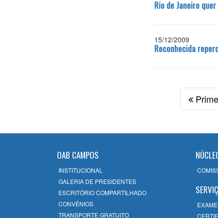
Rio de Janeiro quer
15/12/2009
Reconhecida reperc
Prime
OAB CAMPOS
NÚCLE
INSTITUCIONAL
COMIS
GALERIA DE PRESIDENTES
SERVI
ESCRITÓRIO COMPARTILHADO
CONVÊNIOS
EXAME
TRANSPORTE GRATUITO
CERTIF