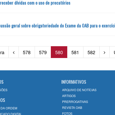
 receber dívidas com o uso de precatórios
ussão geral sobre obrigatoriedade do Exame da OAB para o exercíc
ra
578
579
580
581
582
OS
INFORMATIVOS
SÕES
ARQUIVO DE NOTÍCIAS
ARTIGOS
ÇOS
PRERROGATIVAS
REVISTA OAB
 DA ORDEM
FOTOS
ICADO DIGITAL