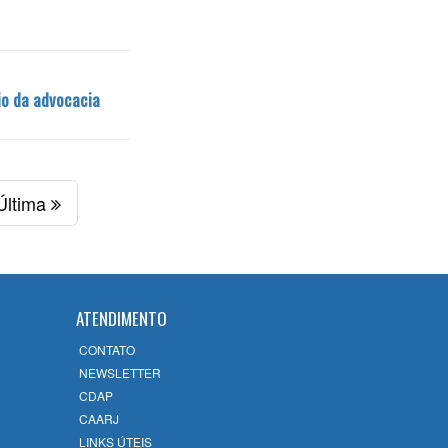
io da advocacia
Última
ATENDIMENTO
CONTATO
NEWSLETTER
CDAP
CAARJ
LINKS ÚTEIS