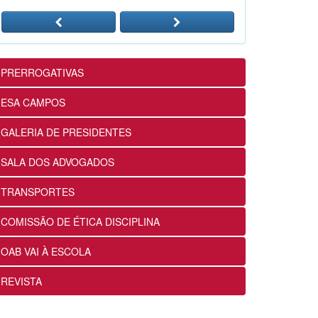
24/07/2026
12ª Subseção e ESA realizam
Masterclass sobre Crimes
Eleitorais na Prática
PRERROGATIVAS
24/07/2026
ESA CAMPOS
12ª Subseção e ESA alinham
GALERIA DE PRESIDENTES
projetos e ações voltados ao
fortalecimento dos futuros
SALA DOS ADVOGADOS
advogados
24/07/2026
TRANSPORTES
COMISSÃO DE ÉTICA DISCIPLINA
OABRJ disponibiliza repositório
de manuais e cartilhas digitais
OAB VAI À ESCOLA
para apoiar a advocacia
fluminense
REVISTA
22/07/2026