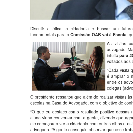
Discutir a ética, a cidadania e buscar um futur
fundamentais para a
Comissão OAB vai à Escola
, q
As visitas 
advogado Mat
intuito
para 2
voltados aos
“Cada visita 
é ampliar o 
entre os advo
colegas (advo
O presidente ressaltou que além de realizar visitas à
escolas na Casa do Advogado, com o objetivo de con
“O que eu destaco como resultado positivo dessas 
aluno vinha conversar com a gente, dizendo que agor
ele começou a ver a cidadania com outros olhos e es
advogado. “A gente conseguiu observar que esse trab