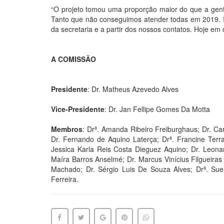
“O projeto tomou uma proporção maior do que a gent
Tanto que não conseguimos atender todas em 2019. I
da secretaria e a partir dos nossos contatos. Hoje em d
A COMISSÃO
Presidente
: Dr. Matheus Azevedo Alves
Vice-Presidente
: Dr. Jan Fellipe Gomes Da Motta
Membros
: Drª. Amanda Ribeiro Freiburghaus; Dr. Ca
Dr. Fernando de Aquino Laterça; Drª. Francine Terr
Jessica Karla Reis Costa Dieguez Aquino; Dr. Leonar
Maíra Barros Anselmé; Dr. Marcus Vinícius Filgueiras
Machado; Dr. Sérgio Luis De Souza Alves; Drª. Su
Ferreira.