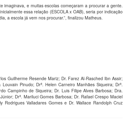
e imaginava, e muitas escolas começaram a procurar a gente.
nicialmente essa relação (ESCOLA x OAB), seria por indicação
ia, a escola já vem nos procurar.”, finalizou Matheus.
rlos Guilherme Resende Mariz; Dr. Farez Al-Rasched Ibn Assir;
a Louvain Pinudo; Drª. Helen Carneiro Manhães Siqueira; Drª.
do Campinho de Siqueira; Dr. Luis Filipe Alves Barbosa; Dra.
 Júnior; Drª. Mariluci Gomes Barbosa; Dr. Rafael Crespo Maciel
ely Rodrigues Valladares Gomes e Dr. Wallace Randolph Cruz