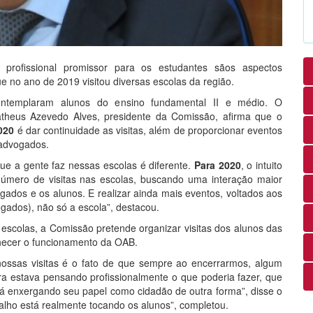
o profissional promissor para os estudantes sãos aspectos
ue no ano de 2019 visitou diversas escolas da região.
contemplaram alunos do ensino fundamental II e médio. O
heus Azevedo Alves, presidente da Comissão, afirma que o
020
é dar continuidade as visitas, além de proporcionar eventos
 advogados.
que a gente faz nessas escolas é diferente.
Para 2020
, o intuito
número de visitas nas escolas, buscando uma interação maior
gados e os alunos. E realizar ainda mais eventos, voltados aos
gados), não só a escola”, destacou.
s escolas, a Comissão pretende organizar visitas dos alunos das
hecer o funcionamento da OAB.
nossas visitas é o fato de que sempre ao encerrarmos, algum
a estava pensando profissionalmente o que poderia fazer, que
tá enxergando seu papel como cidadão de outra forma”, disse o
alho está realmente tocando os alunos”, completou.