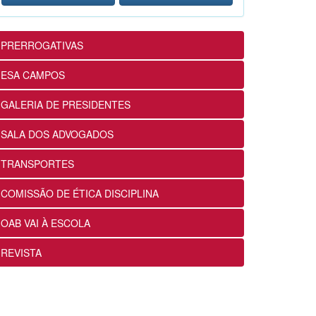
12ª Subseção e ESA alinham
projetos e ações voltados ao
fortalecimento dos futuros
PRERROGATIVAS
advogados
24/07/2026
ESA CAMPOS
GALERIA DE PRESIDENTES
OABRJ disponibiliza repositório
de manuais e cartilhas digitais
SALA DOS ADVOGADOS
para apoiar a advocacia
fluminense
TRANSPORTES
22/07/2026
COMISSÃO DE ÉTICA DISCIPLINA
Sancionada lei que reconhece
OAB VAI À ESCOLA
expressamente a natureza
alimentar dos honorários
REVISTA
contratuais no Estatuto da OAB
22/07/2026