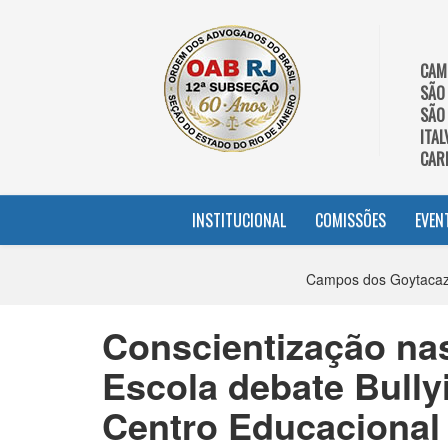
CAM
SÃO
SÃO
ITAL
CAR
INSTITUCIONAL
COMISSÕES
EVEN
Campos dos Goytacaze
Conscientização na
Escola debate Bully
Centro Educacional 