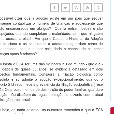
possível dizer que a adoção existe em um país que sequer
nsegue contabilizar o número de crianças e adolescente que
tão encarcerados em abrigos? Que lá entram bebês e são
spejados quando completam a maioridade, sem que ninguém
nha acesso a elas? Em que o Cadastro Nacional da Adoção
o funciona e os candidatos a adotarem aguardam cerca de
a década, sem que lhes seja dada a chance de conhecer
ianças aptas à adoção?
o basta o ECA ser uma das melhores leis do mundo - que o é -
, depois de quase 30 anos, se evidencia defasado em dois
pectos fundamentais. Consagra a filiação biológica como
soluta e só admite a adoção excepcionalmente, quando o
óprio STJ reconhece a prevalência da filiação socioafetiva (Tese
2). Os procedimentos de destituição do poder familiar, guarda e
oção, não dispõem de regulamentação condizente com a atual
gislação processual.
é hoje, de nada adiantou os inúmeros remendos a que o ECA