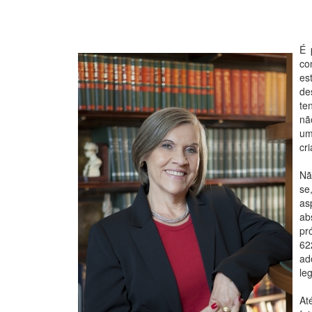
É 
co
es
de
te
nã
um
cr
Nã
se
as
ab
pr
62
ad
le
At