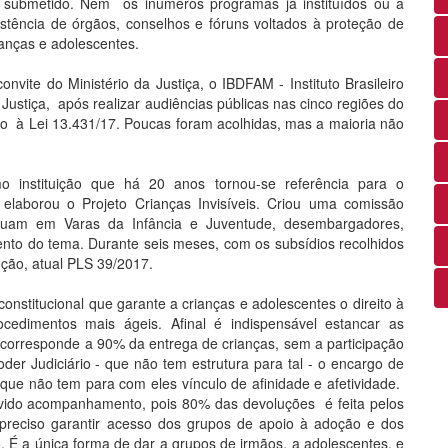
i submetido. Nem os inúmeros programas já instituídos ou a
istência de órgãos, conselhos e fóruns voltados à proteção de
ianças e adolescentes.
convite do Ministério da Justiça, o IBDFAM - Instituto Brasileiro
 Justiça, após realizar audiências públicas nas cinco regiões do
o à Lei 13.431/17. Poucas foram acolhidas, mas a maioria não
mo instituição que há 20 anos tornou-se referência para o
 elaborou o Projeto Crianças Invisíveis. Criou uma comissão
tuam em Varas da Infância e Juventude, desembargadores,
ento do tema. Durante seis meses, com os subsídios recolhidos
oção, atual PLS 39/2017.
nstitucional que garante a crianças e adolescentes o direito à
rocedimentos mais ágeis. Afinal é indispensável estancar as
corresponde a 90% da entrega de crianças, sem a participação
er Judiciário - que não tem estrutura para tal - o encargo de
 que não tem para com eles vínculo de afinidade e afetividade.
evido acompanhamento, pois 80% das devoluções é feita pelos
preciso garantir acesso dos grupos de apoio à adoção e dos
 É a única forma de dar a grupos de irmãos, a adolescentes, e