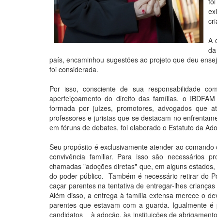
fo
ex
cr
A 
da
país, encaminhou sugestões ao projeto que deu ensej
foi considerada.
Por isso, consciente de sua responsabilidade co
aperfeiçoamento do direito das famílias, o IBDFAM
formada por juízes, promotores, advogados que a
professores e juristas que se destacam no enfrentam
em fóruns de debates, foi elaborado o Estatuto da Ad
Seu propósito é exclusivamente atender ao comando co
convivência familiar. Para isso são necessários p
chamadas "adoções diretas" que, em alguns estados, 
do poder público. Também é necessário retirar do Pod
caçar parentes na tentativa de entregar-lhes crianças
Além disso, a entrega à família extensa merece o d
parentes que estavam com a guarda. Igualmente é 
candidatos à adoção, às instituições de abrigamento.