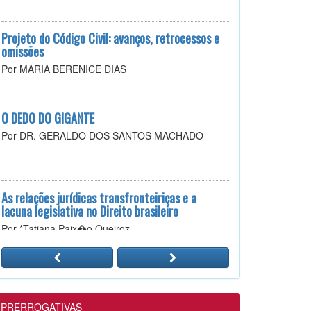
Projeto do Código Civil: avanços, retrocessos e
omissões
Por MARIA BERENICE DIAS
O DEDO DO GIGANTE
Por DR. GERALDO DOS SANTOS MACHADO
As relações jurídicas transfronteiriças e a
lacuna legislativa no Direito brasileiro
Por *Tatiana Paix�o Queiroz
A missão do artigo 15 do Decreto do SAC, de
nº 11.034/22
PRERROGATIVAS
Por FELIPE GOMES MANH�ES