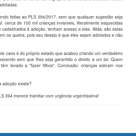
adotadas.
 sendo feitas ao PLS 394/2017, sem que qualquer sugestão seja
l: cerca de 100 mil crianças invisíveis, literalmente esquecidas
 cadastrados à adoção, tenham acesso a elas. Aliás, são estas
uem os queira, pois seu desejo é que eles sejam adotados e não
te caos é do próprio estado que acabou criando um verdadeiro
escendo sem que lhes seja garantido o direito a um lar. Quem
 têm levado a "fazer filhos". Conclusão: crianças sobram nos
 a adoção existe?
LS 394 merece tramitar com urgência urgentíssima!