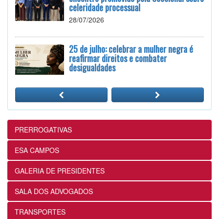
celeridade processual
28/07/2026
25 de julho: celebrar a mulher negra é
reafirmar direitos e combater
desigualdades
24/07/2026
12ª Subseção e ESA realizam
Masterclass sobre Crimes Eleitorais na
Prática
PRERROGATIVAS
24/07/2026
ESA CAMPOS
12ª Subseção e ESA alinham projetos e
GALERIA DE PRESIDENTES
ações voltados ao fortalecimento dos
futuros advogados
SALA DOS ADVOGADOS
24/07/2026
TRANSPORTES