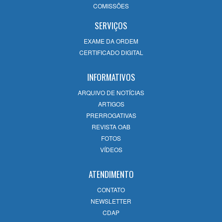
COMISSÕES
lotado em Campos
22/07/2026
SERVIÇOS
EXAME DA ORDEM
12ª Subseção da OAB/RJ emite Nota de
CERTIFICADO DIGITAL
Pesar pelo falecimento da advogada
Bárbara Damião Costa em Campos
INFORMATIVOS
22/07/2026
ARQUIVO DE NOTÍCIAS
ARTIGOS
OAB Campos 60 Anos: Uma celebração
PRERROGATIVAS
de História, evolução e compromisso com
REVISTA OAB
o futuro
FOTOS
14/07/2026
VÍDEOS
ATENDIMENTO
CONTATO
NEWSLETTER
CDAP