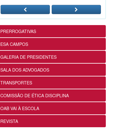
24/07/2026
12ª Subseção e ESA realizam
Masterclass sobre Crimes
Eleitorais na Prática
PRERROGATIVAS
24/07/2026
ESA CAMPOS
12ª Subseção e ESA alinham
GALERIA DE PRESIDENTES
projetos e ações voltados ao
fortalecimento dos futuros
SALA DOS ADVOGADOS
advogados
24/07/2026
TRANSPORTES
COMISSÃO DE ÉTICA DISCIPLINA
OABRJ disponibiliza repositório
de manuais e cartilhas digitais
OAB VAI À ESCOLA
para apoiar a advocacia
fluminense
REVISTA
22/07/2026