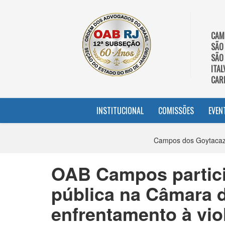
CAM
SÃO
SÃO
ITAL
CAR
INSTITUCIONAL
COMISSÕES
EVEN
Campos dos Goytacaze
OAB Campos partici
pública na Câmara 
enfrentamento à vio