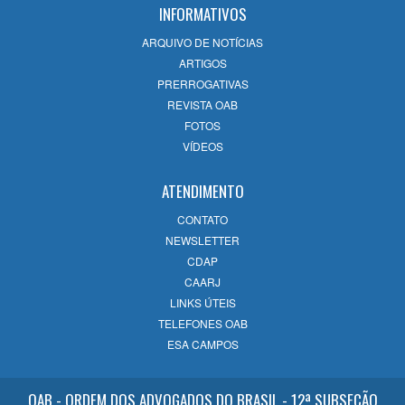
Bárbara Damião Costa em Campos
INFORMATIVOS
22/07/2026
ARQUIVO DE NOTÍCIAS
ARTIGOS
OAB Campos 60 Anos: Uma celebração
PRERROGATIVAS
de História, evolução e compromisso com
REVISTA OAB
o futuro
FOTOS
14/07/2026
VÍDEOS
ATENDIMENTO
CONTATO
NEWSLETTER
CDAP
CAARJ
LINKS ÚTEIS
TELEFONES OAB
ESA CAMPOS
OAB - ORDEM DOS ADVOGADOS DO BRASIL - 12ª SUBSEÇÃO