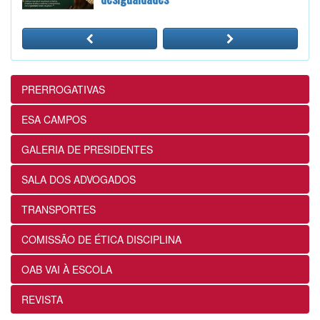
24/07/2026
12ª Subseção e ESA realizam
Masterclass sobre Crimes Eleitorais na
Prática
PRERROGATIVAS
24/07/2026
ESA CAMPOS
12ª Subseção e ESA alinham projetos e
GALERIA DE PRESIDENTES
ações voltados ao fortalecimento dos
futuros advogados
SALA DOS ADVOGADOS
24/07/2026
TRANSPORTES
OABRJ disponibiliza repositório de
COMISSÃO DE ÉTICA DISCIPLINA
manuais e cartilhas digitais para apoiar
a advocacia fluminense
OAB VAI À ESCOLA
22/07/2026
REVISTA