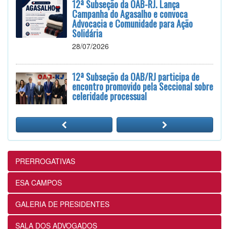
12ª Subseção da OAB-RJ. Lança
Campanha do Agasalho e convoca
Advocacia e Comunidade para Ação
Solidária
28/07/2026
12ª Subseção da OAB/RJ participa de
encontro promovido pela Seccional sobre
celeridade processual
28/07/2026
25 de julho: celebrar a mulher negra é
reafirmar direitos e combater
desigualdades
PRERROGATIVAS
24/07/2026
ESA CAMPOS
12ª Subseção e ESA realizam
GALERIA DE PRESIDENTES
Masterclass sobre Crimes Eleitorais na
Prática
SALA DOS ADVOGADOS