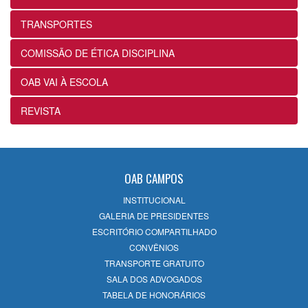
24/07/2026
TRANSPORTES
12ª Subseção e ESA alinham projetos e
COMISSÃO DE ÉTICA DISCIPLINA
ações voltados ao fortalecimento dos
futuros advogados
OAB VAI À ESCOLA
24/07/2026
REVISTA
OABRJ disponibiliza repositório de
manuais e cartilhas digitais para apoiar
a advocacia fluminense
22/07/2026
OAB CAMPOS
INSTITUCIONAL
Sancionada lei que reconhece
GALERIA DE PRESIDENTES
expressamente a natureza alimentar dos
ESCRITÓRIO COMPARTILHADO
honorários contratuais no Estatuto da
CONVÊNIOS
OAB
TRANSPORTE GRATUITO
22/07/2026
SALA DOS ADVOGADOS
TABELA DE HONORÁRIOS