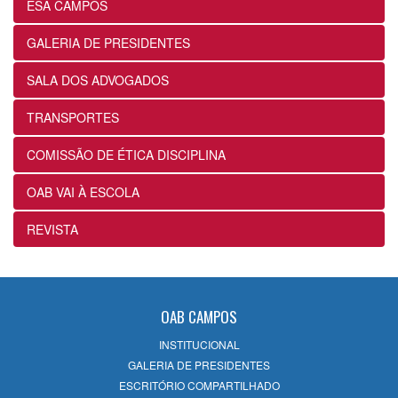
ESA CAMPOS
12ª Subseção e ESA alinham projetos e
GALERIA DE PRESIDENTES
ações voltados ao fortalecimento dos
futuros advogados
SALA DOS ADVOGADOS
24/07/2026
TRANSPORTES
OABRJ disponibiliza repositório de
COMISSÃO DE ÉTICA DISCIPLINA
manuais e cartilhas digitais para apoiar
a advocacia fluminense
OAB VAI À ESCOLA
22/07/2026
REVISTA
Sancionada lei que reconhece
expressamente a natureza alimentar dos
honorários contratuais no Estatuto da
OAB
OAB CAMPOS
22/07/2026
INSTITUCIONAL
GALERIA DE PRESIDENTES
12ª Subseção da OAB prepara semana
ESCRITÓRIO COMPARTILHADO