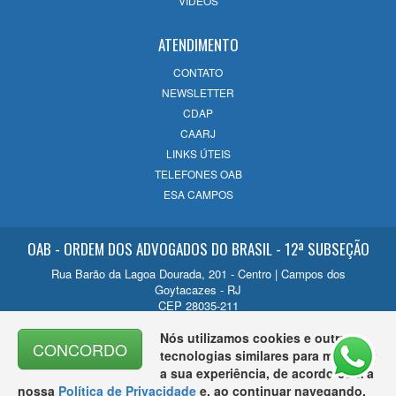
VÍDEOS
ATENDIMENTO
CONTATO
NEWSLETTER
CDAP
CAARJ
LINKS ÚTEIS
TELEFONES OAB
ESA CAMPOS
OAB - ORDEM DOS ADVOGADOS DO BRASIL - 12ª SUBSEÇÃO
Rua Barão da Lagoa Dourada, 201 - Centro | Campos dos
Goytacazes - RJ
CEP 28035-211
Contato
Nós utilizamos cookies e outras
CONCORDO
(22) 2726-1200
tecnologias similares para melhorar
a sua experiência, de acordo com a
nossa
Política de Privacidade
e, ao continuar navegando,