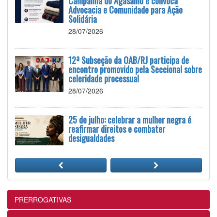
Campanha do Agasalho e convoca
Advocacia e Comunidade para Ação
Solidária
28/07/2026
12ª Subseção da OAB/RJ participa de
encontro promovido pela Seccional sobre
celeridade processual
28/07/2026
25 de julho: celebrar a mulher negra é
reafirmar direitos e combater
desigualdades
24/07/2026
12ª Subseção e ESA realizam
Masterclass sobre Crimes Eleitorais na
Prática
PRERROGATIVAS
24/07/2026