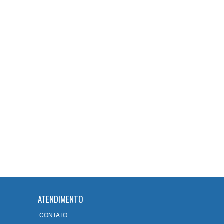
12ª Subseção da OAB/RJ emite
Nota de Pesar pelo falecimento
da advogada Bárbara Damião
Costa em Campos
22/07/2026
OAB Campos 60 Anos: Uma
celebração de História, evolução
e compromisso com o futuro
14/07/2026
ATENDIMENTO
CONTATO