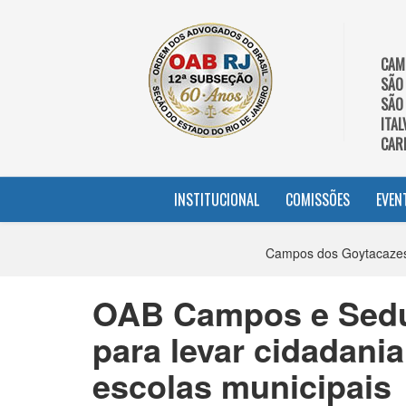
CAM
SÃO
SÃO
ITAL
CAR
INSTITUCIONAL
COMISSÕES
EVEN
Campos dos Goytacazes
OAB Campos e Seduc
para levar cidadania
escolas municipais