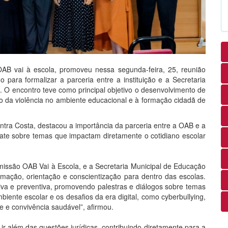
B vai à escola, promoveu nessa segunda-feira, 25, reunião
para formalizar a parceria entre a instituição e a Secretaria
. O encontro teve como principal objetivo o desenvolvimento de
ão da violência no ambiente educacional e à formação cidadã de
tra Costa, destacou a importância da parceria entre a OAB e a
ate sobre temas que impactam diretamente o cotidiano escolar
missão OAB Vai à Escola, e a Secretaria Municipal de Educação
rmação, orientação e conscientização para dentro das escolas.
va e preventiva, promovendo palestras e diálogos sobre temas
iente escolar e os desafios da era digital, como cyberbullying,
e e convivência saudável”, afirmou.
r além das questões jurídicas, contribuindo diretamente para a