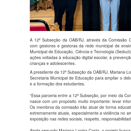
A 12ª Subseção da OAB/RJ, através da Comissão OA
com gestores e gestoras da rede municipal de ensino 
Municipal de Educação, Ciência e Tecnologia (Seduct)
ações voltadas à educação digital escolar, à prevenç
crianças e adolescentes.
A presidente da 12ª Subseção da OAB/RJ, Mariana Lon
Secretaria Municipal de Educação para ampliar o deb
e a formação dos estudantes.
“Essa parceria entre a 12ª Subseção, por meio da Co
nasce com um propósito muito importante: levar info
Os membros da comissão irão atuar de forma educati
extremamente atuais, especialmente a violência no amb
exposição nas redes sociais, respeito, responsabilidad
Ainda segundo Mariana Lontra Costa, o projeto busca i