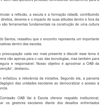
mular a reflexão, a escuta e a formação cidadã, contribuindo
reitos, deveres e o impacto de suas atitudes dentro e fora da
o são ferramentas fundamentais na construção de uma cultura
o Santos, ressaltou que o encontro representa um importante
cativas dentro das escolas.
a preocupação cada vez mais presente e discutir esse tema é
jovens não apenas para o uso das tecnologias, mas também para
a, segura e responsável. Nosso objetivo é aproximar a OAB da
evenção”, destacou.
enfatizou a relevância da iniciativa. Segundo ela, a parceria
-Pedagógico das unidades escolares ao democratizar o acesso à
ância.
missão OAB Vai à Escola oferece respaldo institucional,
iar os gestores escolares diante dos desafios enfrentados